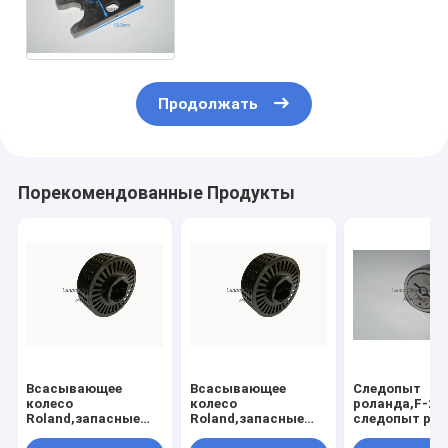
Фиксатор Roland, Запчасти
для офсетной печатной
машины Roland
Продолжать
Порекомендованные Продукты
Всасывающее
Всасывающее
Следопыт
колесо
колесо
роланда,F-28
Roland,запасные
Roland,запасные
следопыт ро
части Roland
части Roland
для машин,