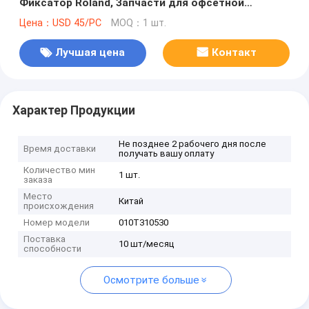
Фиксатор Roland, Запчасти для офсетной
печатной машины Roland
Цена：USD 45/PC
MOQ：1 шт.
Лучшая цена
Контакт
Характер Продукции
Не позднее 2 рабочего дня после
Время доставки
получать вашу оплату
Количество мин
1 шт.
заказа
Место
Китай
происхождения
Номер модели
010T310530
Поставка
10 шт/месяц
способности
Осмотрите больше