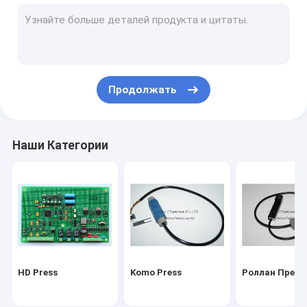
Машины для складывания столов
Издательство Martini
Mitsu Press
Продолжать
Полярная пресса
расходные материалы и инструменты
Наши Категории
ПРЕССА RYOBI
части машины складчатости mbo
HD Press
Komo Press
Роллан Пресс