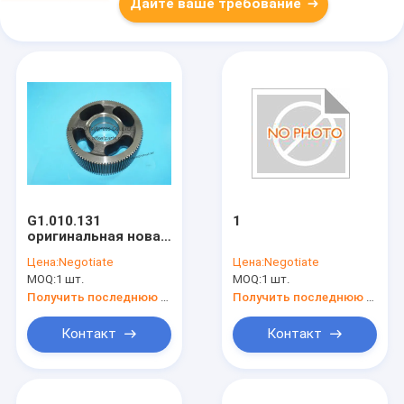
Дайте ваше требование
G1.010.131
1
оригинальная новая
аппаратура для
Цена:
Negotiate
Цена:
Negotiate
офсетной печати
MOQ:
1 шт.
MOQ:
1 шт.
Получить последнюю цену
Получить последнюю цену
Контакт
Контакт