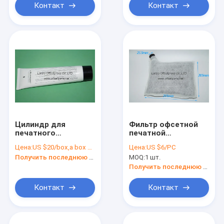
Контакт
Контакт
Цилиндр для
Фильтр офсетной
печатного
печатной
цилиндра,
машины,технотранс-
Цена:
US $20/box,a box = 5 pcs
Цена:
US $6/PC
пластинки
система,новый
Получить последнюю цену
MOQ:
1 шт.
передачи, стола
стиль,расходные
питания, головки
материалы
Получить последнюю цену
крепления
Контакт
Контакт