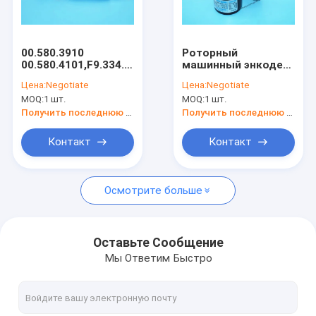
Наша фабрика
контроль качества
00.580.3910
Роторный
00.580.4101,F9.334.009
машинный энкодер
контактные данные
XL105 CD102 SM102
NOC2-S5000-2AC
Цена:
Negotiate
Цена:
Negotiate
SM74 SM52 машины
MOQ:
1 шт.
MOQ:
1 шт.
Пневматические
Отправить запрос
цилиндры
Получить последнюю цену
Получить последнюю цену
Контакт
Контакт
HD Press
Осмотрите больше
Komo Press
Роллан Пресс
Оставьте Сообщение
Мы Ответим Быстро
Издательство KBA
Издательство Акияма