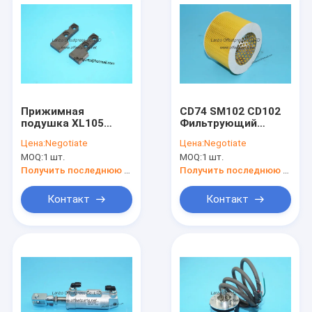
Прижимная
CD74 SM102 CD102
подушка XL105
Фильтрующий
C9.005.920 для
картридж
Цена:
Negotiate
Цена:
Negotiate
машин офсетной
00.780.3702 SM52
MOQ:
1 шт.
MOQ:
1 шт.
печати
SM74 фильтр для
печатной машины
Получить последнюю цену
Получить последнюю цену
Контакт
Контакт
Главная страница
Продукция
О Компании