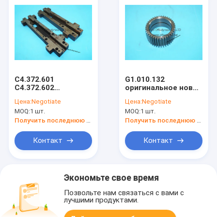
C4.372.601
G1.010.132
C4.372.602
оригинальное новое
Направляющая
оборудование для
Цена:
Negotiate
Цена:
Negotiate
рейка для машины
печатных машин
MOQ:
1 шт.
MOQ:
1 шт.
SM102 CD102,
направляющая для
Получить последнюю цену
Получить последнюю цену
пресса CD102
Контакт
Контакт
Экономьте свое время
Позвольте нам связаться с вами с
лучшими продуктами.