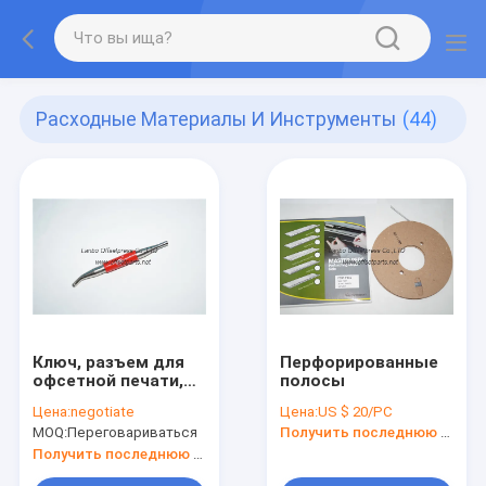
Расходные Материалы И Инструменты
(44)
Ключ, разъем для
Перфорированные
офсетной печати,
полосы
инструменты
Цена:
negotiate
Цена:
US $ 20/PC
офсетной печати
MOQ:
Переговариваться
Получить последнюю цену
Получить последнюю цену