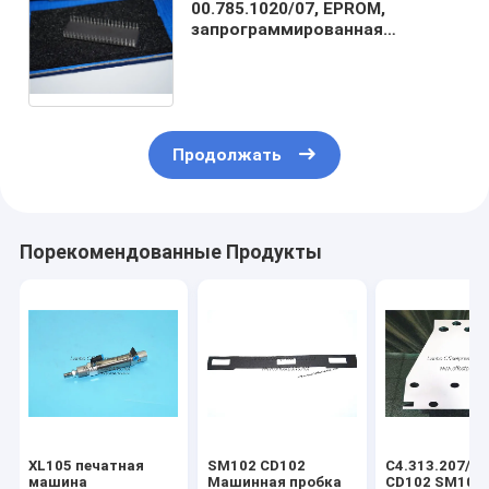
00.785.1020/07, EPROM,
запрограммированная
программа. HAK2-
40.2,00.788.0197/07, Установка
HAK2 40.2Оригинальные
запасные части
Продолжать
Порекомендованные Продукты
XL105 печатная
SM102 CD102
С4.313.207/06
машина
Машинная пробка
CD102 SM102