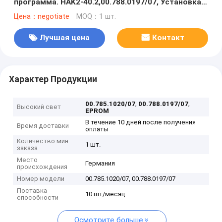
программа. HAK2-40.2,00.788.0197/07, Установка
HAK2 40.2Оригинальные запасные части
Цена：negotiate
MOQ：1 шт.
Лучшая цена
Контакт
Характер Продукции
,
,
00.785.1020/07
00.788.0197/07
Высокий свет
EPROM
В течение 10 дней после получения
Время доставки
оплаты
Количество мин
1 шт.
заказа
Место
Германия
происхождения
Номер модели
00.785.1020/07, 00.788.0197/07
Поставка
10 шт/месяц
способности
Осмотрите больше