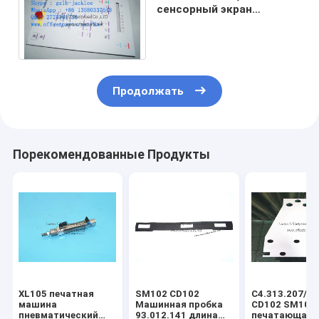
сенсорный экран
ASP,79,999.0050/02,Схема
соединения терминала
Продолжать
Порекомендованные Продукты
XL105 печатная
SM102 CD102
С4.313.207/06
машина
Машинная пробка
CD102 SM102
пневматический
93.012.141 длина
печатающая