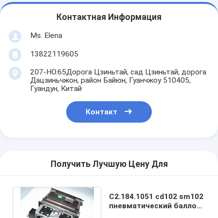
Контактная Информация
Ms. Elena
13822119605
207-НО.65Дорога Цзиньтай, сад Цзиньтай, дорога
Дацзиньчжон, район Байюн, Гуанчжоу 510405,
Гуандун, Китай
Контакт
Получить Лучшую Цену Для
С2.184.1051 cd102 sm102
пневматический баллон
оригинальный новый