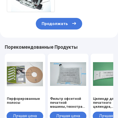
баллон
Продолжать
Порекомендованные Продукты
Перфорированные
Фильтр офсетной
Цилиндр для
полосы
печатной
печатного
машины,технотранс-
цилиндра,
система,новый
пластинки
стиль,расходные
передачи, ст
Лучшая цена
Лучшая цена
Лучшая ц