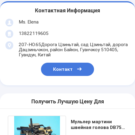
Контактная Информация
Ms. Elena
13822119605
207-НО.65Дорога Цзиньтай, сад Цзиньтай, дорога
Дацзиньчжон, район Байюн, Гуанчжоу 510405,
Гуандун, Китай
Контакт
Получить Лучшую Цену Для
Мульлер мартини
швейная голова DB75
оригинальная швейная