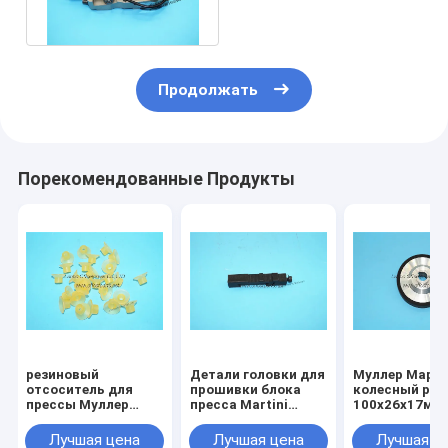
голова
Продолжать
Порекомендованные Продукты
резиновый
Детали головки для
Муллер Март
отсоситель для
прошивки блока
колесный рол
прессы Муллер
пресса Martini
100х26х17мм
Мартини
Muller Martini,
мартини шве
27x13.5x6mmx13.5mm
ширина блока 15
машина роли
Лучшая цена
Лучшая цена
Лучшая ц