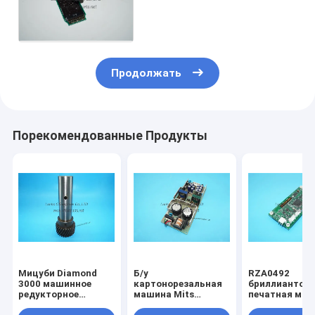
циркультационная доска
IST-5151A-1 для akiyama
офсетной печати
Продолжать
Порекомендованные Продукты
Мицуби Diamond
Б/у
RZA0492
3000 машинное
картонорезальная
бриллиантов
редукторное
машина Mits
печатная ма
покрытие для
diamond 3000 для
чернила ключ