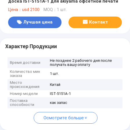
доска IST-5151A-1 для akiyama офсетной печати
Цена：usd 2100
MOQ：1 шт.
Лучшая цена
Контакт
Характер Продукции
Не позднее 2 рабочего дня после
Время доставки
получать вашу оплату
Количество мин
1 шт.
заказа
Место
Китай
происхождения
Номер модели
IST-5151A-1
Поставка
как запас
способности
Осмотрите больше