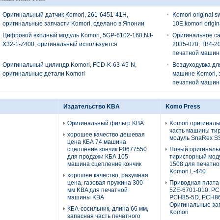
Оригинальный датчик Komori, 261-6451-41H,
Komori original 
оригинальные запчасти Komori, сделано в Японии
10E,komori origin
Цифровой входный модуль Komori, 5GP-6102-160,NJ-
Оригинальное са
X32-1-Z400, оригинальный используется
2035-070, TB4-2
печатной машин
Оригинальный цилиндр Komori, FCD-K-63-45-N,
Воздуходувка дл
оригинальные детали Komori
машине Komori, 
печатной маши
Издательство KBA
Komo Press
Оригинальный фильтр KBA
Komori оригиналь
часть машины ти
хорошее качество дешевая
модуль SnaRex 
цена КБА 74 машина
сцепление кончик P0677550
Новый оригиналь
для продажи КБА 105
тиристорный мод
машина сцепление кончик
1508 для печатн
Komori L-440
хорошее качество, разумная
цена, газовая пружина 300
Приводная плата 
мм KBA для печатной
5ZE-6701-010, PC
машины KBA
PCH85-5D, PCH86
Оригинальные за
КБА-сосильник, длина 66 мм,
Komori
запасная часть печатного