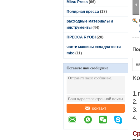
Mitsu Press
(66)
Полярная пресса
(17)
расходные материалы и
инструменты
(44)
ПРЕССА RYOBI
(20)
части машины складчатости
По
mbo
(11)
н
Оставьте нам сообщение
Ko
1.
2.
контакт
3.
4.
Ср