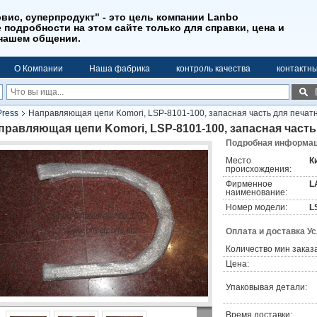
вис, суперпродукт" - это цель компании Lanbo
се подробности на этом сайте только для справки, цена и
 нашем общении.
О Компании
Наша фабрика
контроль качества
контактн
ress
Направляющая цепи Komori, LSP-8101-100, запасная часть для печа
правляющая цепи Komori, LSP-8101-100, запасная част
Подробная информаци
Место
К
происхождения:
Фирменное
L
наименование:
Номер модели:
L
Оплата и доставка У
Количество мин заказа
Цена:
Упаковывая детали:
Время доставки: