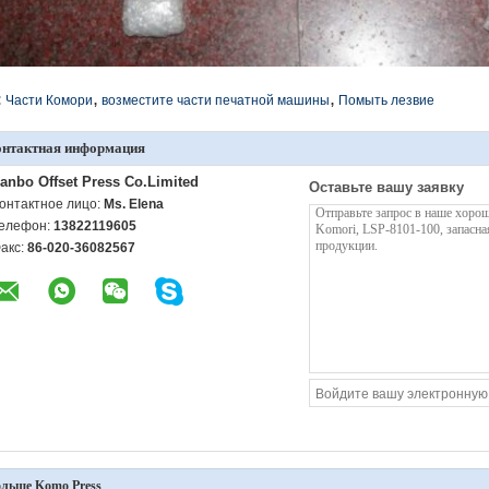
,
,
:
Части Комори
возместите части печатной машины
Помыть лезвие
онтактная информация
anbo Offset Press Co.Limited
Оставьте вашу заявку
онтактное лицо:
Ms. Elena
елефон:
13822119605
акс:
86-020-36082567
льше Komo Press