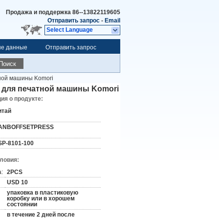
Продажа и поддержка
86--13822119605
Отправить запрос
-
Email
Select Language
ые данные
Отправить запрос
Поиск
тной машины Komori
ь для печатной машины Komori
я о продукте:
итай
ANBOFFSETPRESS
SP-8101-100
словия:
:
2PCS
USD 10
упаковка в пластиковую
коробку или в хорошем
состоянии
в течение 2 дней после