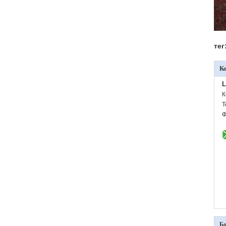
тег
К
L
К
Т
Ф
Бо