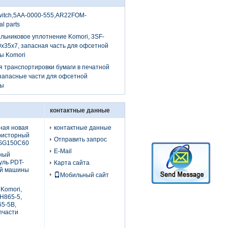
switch,5AA-0000-555,AR22FOM-
al parts
льниковое уплотнение Komori, 3SF-
0x35x7, запасная часть для офсетной
ы Komori
я транспортировки бумаги в печатной
запасные части для офсетной
ны
контактные данные
ная новая
контактные данные
ристорный
Отправить запрос
SSG150C60
E-Mail
ный
уль PDT-
Карта сайта
ой машины
Мобильный сайт
Komori,
H865-5,
5-5B,
пчасти