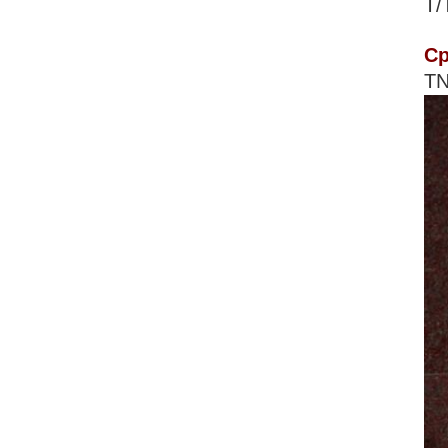
T/
Ср
TN