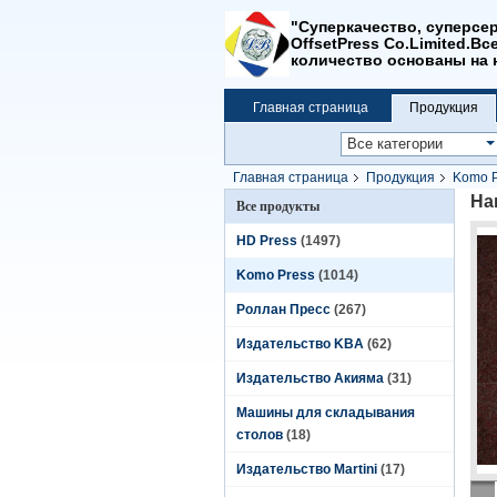
"Суперкачество, суперсер
OffsetPress Co.Limited.В
количество основаны на
Главная страница
Продукция
Главная страница
Продукция
Komo P
На
Все продукты
HD Press
(1497)
Komo Press
(1014)
Роллан Пресс
(267)
Издательство KBA
(62)
Издательство Акияма
(31)
Машины для складывания
столов
(18)
Издательство Martini
(17)